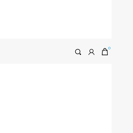
0
HOŞGELDINIZ
Müşteri Girişi
0 ₺
Yeni Kayıt Oluştur