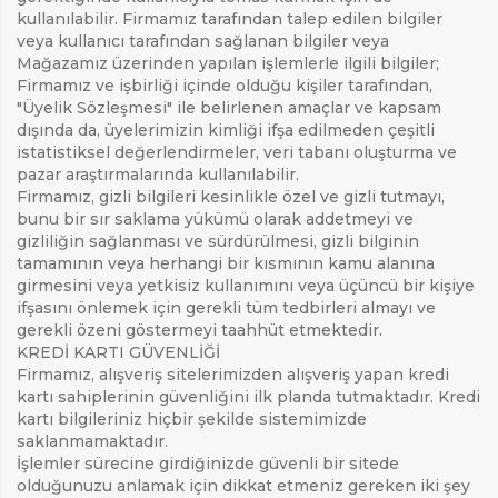
kullanılabilir. Firmamız tarafından talep edilen bilgiler
veya kullanıcı tarafından sağlanan bilgiler veya
Mağazamız üzerinden yapılan işlemlerle ilgili bilgiler;
Firmamız ve işbirliği içinde olduğu kişiler tarafından,
"Üyelik Sözleşmesi" ile belirlenen amaçlar ve kapsam
dışında da, üyelerimizin kimliği ifşa edilmeden çeşitli
istatistiksel değerlendirmeler, veri tabanı oluşturma ve
pazar araştırmalarında kullanılabilir.
Firmamız, gizli bilgileri kesinlikle özel ve gizli tutmayı,
bunu bir sır saklama yükümü olarak addetmeyi ve
gizliliğin sağlanması ve sürdürülmesi, gizli bilginin
tamamının veya herhangi bir kısmının kamu alanına
girmesini veya yetkisiz kullanımını veya üçüncü bir kişiye
ifşasını önlemek için gerekli tüm tedbirleri almayı ve
gerekli özeni göstermeyi taahhüt etmektedir.
KREDİ KARTI GÜVENLİĞİ
Firmamız, alışveriş sitelerimizden alışveriş yapan kredi
kartı sahiplerinin güvenliğini ilk planda tutmaktadır. Kredi
kartı bilgileriniz hiçbir şekilde sistemimizde
saklanmamaktadır.
İşlemler sürecine girdiğinizde güvenli bir sitede
olduğunuzu anlamak için dikkat etmeniz gereken iki şey