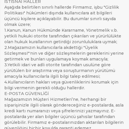
İSTİSNAİ HALLER
Aşağıda belirtilen sınırlı hallerde Firmamız, işbu "Gizlilik
Politikası" hükümleri dışında kullanıcılara ait bilgileri
üçüncü kişilere açıklayabilir. Bu durumlar sınırlı sayıda
olmak üzere;
1.
Kanun, Kanun Hükmünde Kararname, Yönetmelik v.b.
yetkili hukuki otorite tarafından çıkarılan ve yürürlülükte
olan hukuk kurallarının getirdiği zorunluluklara uymak;
2.
Mağazamızın kullanıcılarla akdettiği "Üyelik
Sözleşmesi"'nin ve diğer sözleşmelerin gereklerini yerine
getirmek ve bunları uygulamaya koymak amacıyla;
3.
Yetkili idari ve adli otorite tarafından usulüne göre
yürütülen bir araştırma veya soruşturmanın yürütümü
amacıyla kullanıcılarla ilgili bilgi talep edilmesi;
4.
Kullanıcıların hakları veya güvenliklerini korumak için
bilgi vermenin gerekli olduğu hallerdir.
E-POSTA GÜVENLİĞİ
Mağazamızın Müşteri Hizmetleri’ne, herhangi bir
siparişinizle ilgili olarak göndereceğiniz e-postalarda, asla
kredi kartı numaranızı veya şifrelerinizi yazmayınız. E-
postalarda yer alan bilgiler üçüncü şahıslar tarafından
görülebilir. Firmamız e-postalarınızdan aktarılan bilgilerin
güvenliğini hiçbir koşulda garanti edemez.