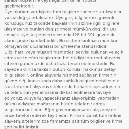
sahibi müşteri ile veya ilgili banka ile irtibata
geçilmektedir.
Üye olurken verdiğiniz tüm bilgilere sadece siz ulaşabilir
ve siz değiştirebilirsiniz. Üye giriş bilgilerinizi güvenli
koruduğunuz takdirde başkalarının sizinle ilgili bilgilere
ulaşması ve bunları değiştirmesi mümkün değildir. Bu
amaçla, üyelik işlemleri sırasında 128 bit SSL güvenlik
alanı içinde hareket edilir. Bu sistem kırılması mümkün
olmayan bir uluslararası bir şifreleme standardıdır.
Bilgi hattı veya müşteri hizmetleri servisi bulunan ve açık
adres ve telefon bilgilerinin belirtildiği İnternet alışveriş
siteleri günümüzde daha fazla tercih edilmektedir. Bu
sayede aklınıza takılan bütün konular hakkında detaylı
bilgi alabilir, online alışveriş hizmeti sağlayan firmanın
güvenirliği konusunda daha sağlıklı bilgi edinebilirsiniz.
Not: İnternet alışveriş sitelerinde firmanın açık adresinin
ve telefonun yer almasına dikkat edilmesini tavsiye
ediyoruz. Alışveriş yapacaksanız alışverişinizi yapmadan
ürünü aldığınız mağazanın bütün telefon / adres
bilgilerini not edin. Eğer güvenmiyorsanız alışverişten
önce telefon ederek teyit edin. Firmamıza ait tüm online
alışveriş sitelerimizde firmamıza dair tüm bilgiler ve firma
yeri belirtilmiştir.