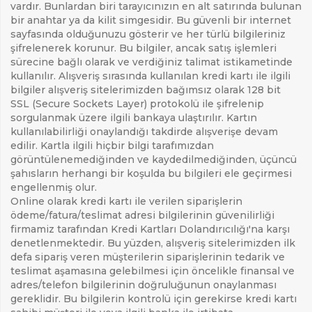
vardır. Bunlardan biri tarayıcınızın en alt satırında bulunan
bir anahtar ya da kilit simgesidir. Bu güvenli bir internet
sayfasında olduğunuzu gösterir ve her türlü bilgileriniz
şifrelenerek korunur. Bu bilgiler, ancak satış işlemleri
sürecine bağlı olarak ve verdiğiniz talimat istikametinde
kullanılır. Alışveriş sırasında kullanılan kredi kartı ile ilgili
bilgiler alışveriş sitelerimizden bağımsız olarak 128 bit
SSL (Secure Sockets Layer) protokolü ile şifrelenip
sorgulanmak üzere ilgili bankaya ulaştırılır. Kartın
kullanılabilirliği onaylandığı takdirde alışverişe devam
edilir. Kartla ilgili hiçbir bilgi tarafımızdan
görüntülenemediğinden ve kaydedilmediğinden, üçüncü
şahısların herhangi bir koşulda bu bilgileri ele geçirmesi
engellenmiş olur.
Online olarak kredi kartı ile verilen siparişlerin
ödeme/fatura/teslimat adresi bilgilerinin güvenilirliği
firmamiz tarafından Kredi Kartları Dolandırıcılığı'na karşı
denetlenmektedir. Bu yüzden, alışveriş sitelerimizden ilk
defa sipariş veren müşterilerin siparişlerinin tedarik ve
teslimat aşamasına gelebilmesi için öncelikle finansal ve
adres/telefon bilgilerinin doğruluğunun onaylanması
gereklidir. Bu bilgilerin kontrolü için gerekirse kredi kartı