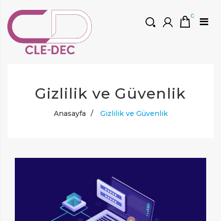
0
HOŞGELDINIZ
Müşteri Girişi
Gizlilik ve Güvenlik
0 ₺
Yeni Kayıt Oluştur
Anasayfa
/
Gizlilik ve Güvenlik