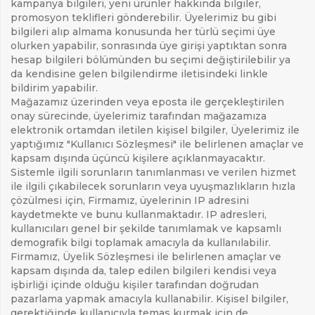
kampanya bilgileri, yeni ürünler hakkında bilgiler,
promosyon teklifleri gönderebilir. Üyelerimiz bu gibi
bilgileri alıp almama konusunda her türlü seçimi üye
olurken yapabilir, sonrasında üye girişi yaptıktan sonra
hesap bilgileri bölümünden bu seçimi değiştirilebilir ya
da kendisine gelen bilgilendirme iletisindeki linkle
bildirim yapabilir.
Mağazamız üzerinden veya eposta ile gerçekleştirilen
onay sürecinde, üyelerimiz tarafından mağazamıza
elektronik ortamdan iletilen kişisel bilgiler, Üyelerimiz ile
yaptığımız "Kullanıcı Sözleşmesi" ile belirlenen amaçlar ve
kapsam dışında üçüncü kişilere açıklanmayacaktır.
Sistemle ilgili sorunların tanımlanması ve verilen hizmet
ile ilgili çıkabilecek sorunların veya uyuşmazlıkların hızla
çözülmesi için, Firmamız, üyelerinin IP adresini
kaydetmekte ve bunu kullanmaktadır. IP adresleri,
kullanıcıları genel bir şekilde tanımlamak ve kapsamlı
demografik bilgi toplamak amacıyla da kullanılabilir.
Firmamız, Üyelik Sözleşmesi ile belirlenen amaçlar ve
kapsam dışında da, talep edilen bilgileri kendisi veya
işbirliği içinde olduğu kişiler tarafından doğrudan
pazarlama yapmak amacıyla kullanabilir. Kişisel bilgiler,
gerektiğinde kullanıcıyla temas kurmak için de