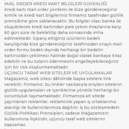
MAİL ORDER KREDİ KART BİLGİLERİ GÜVENLİĞİ
Kredi kartı mail-order yöntemi ile bize göndereceğiniz
kimlik ve kredi kart bilgileriniz firmamız tarafından gizlilik
prensibine göre saklanacaktır. Bu bilgiler olası banka ile
oluşubilecek kredi kartından para çekim itirazlarına karşı
60 gün süre ile bekletilip daha sonrasında imha
edilmektedir. Sipariş ettiğiniz ürünlerin bedeli
ARAMAK İÇIN ENTER'E BASIN
karşılığında bize göndereceğiniz tarafınızdan onaylı mail-
order formu bedeli dışında herhangi bir bedelin
kartınızdan çekilmesi halinde doğal olarak bankaya itiraz
edebilir ve bu tutarın ödenmesini engelleyebileceğiniz
için bir risk oluşturmamaktadır.
ÜÇÜNCÜ TARAF WEB SİTELERİ VE UYGULAMALAR
Mağazamız, web sitesi dâhilinde başka sitelere link
verebilir. Firmamız, bu linkler vasıtasıyla erişilen sitelerin
gizlilik uygulamaları ve içeriklerine yönelik herhangi bir
sorumluluk taşımamaktadır. Firmamıza ait sitede
yayınlanan reklamlar, reklamcılık yapan iş ortaklarımız
aracılığı ile kullanıcılarımıza dağıtılır. İş bu sözleşmedeki
Gizlilik Politikası Prensipleri, sadece Mağazamızın
kullanımına ilişkindir, üçüncü taraf web sitelerini
kapsamaz.