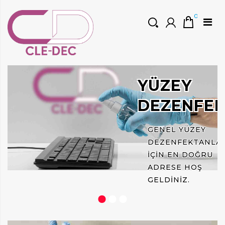
0
HOŞGELDINIZ
YÜZEY
Müşteri Girişi
0 ₺
Yeni Kayıt Oluştur
DEZENFEK
GENEL YÜZEY
DEZENFEKTANLAR
IÇIN EN DOĞRU
ADRESE HOŞ
GELDINIZ.