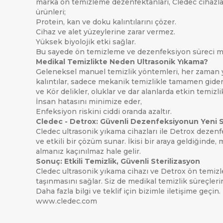
marka ön temizleme dezenfektanları, Cledec cihazla
ürünleri;
Protein, kan ve doku kalıntılarını çözer.
Cihaz ve alet yüzeylerine zarar vermez.
Yüksek biyolojik etki sağlar.
Bu sayede ön temizleme ve dezenfeksiyon süreci m
Medikal Temizlikte Neden Ultrasonik Yıkama?
Geleneksel manuel temizlik yöntemleri, her zaman yet
kalıntılar, sadece mekanik temizlikle tamamen gideri
ve Kör delikler, oluklar ve dar alanlarda etkin temizli
İnsan hatasını minimize eder,
Enfeksiyon riskini ciddi oranda azaltır.
Cledec - Detrox: Güvenli Dezenfeksiyonun Yeni 
Cledec ultrasonik yıkama cihazları ile Detrox dezenfek
ve etkili bir çözüm sunar. İkisi bir araya geldiğin
almanız kaçınılmaz hale gelir.
Sonuç: Etkili Temizlik, Güvenli Sterilizasyon
Cledec ultrasonik yıkama cihazı ve Detrox ön temiz
taşınmasını sağlar. Siz de medikal temizlik süreçlerin
Daha fazla bilgi ve teklif için bizimle iletişime geçin.
www.cledec.com