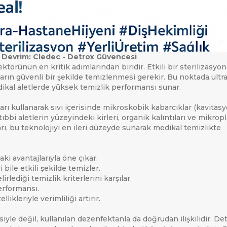
te Devrim: Cledec - Detrox Güvencesi
ARAMAK İÇIN ENTER'E BASIN
ktörünün en kritik adımlarından biridir. Etkili bir sterilizasyon
arın güvenli bir şekilde temizlenmesi gerekir. Bu noktada ultr
dikal aletlerde yüksek temizlik performansı sunar.
arı kullanarak sıvı içerisinde mikroskobik kabarcıklar (kavitasy
ıbbi aletlerin yüzeyindeki kirleri, organik kalıntıları ve mikropla
arı, bu teknolojiyi en ileri düzeyde sunarak medikal temizlikte
aki avantajlarıyla öne çıkar:
 bile etkili şekilde temizler.
irlediği temizlik kriterlerini karşılar.
erformansı.
ikleriyle verimliliği artırır.
esiyle değil, kullanılan dezenfektanla da doğrudan ilişkilidir. De