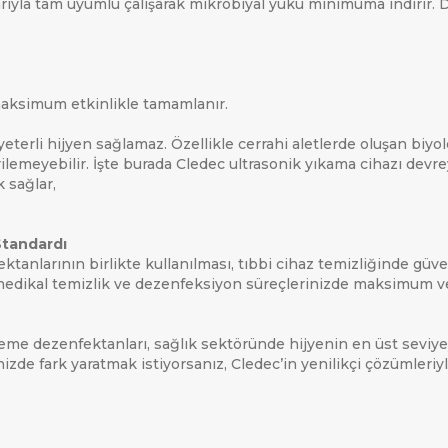
rıyla tam uyumlu çalışarak mikrobiyal yükü minimuma indirir. 
aksimum etkinlikle tamamlanır.
erli hijyen sağlamaz. Özellikle cerrahi aletlerde oluşan biyol
lemeyebilir. İşte burada Cledec ultrasonik yıkama cihazı devre
k sağlar,
Standardı
tanlarının birlikte kullanılması, tıbbi cihaz temizliğinde güveni
de, medikal temizlik ve dezenfeksiyon süreçlerinizde maksimum 
leme dezenfektanları, sağlık sektöründe hijyenin en üst seviy
izde fark yaratmak istiyorsanız, Cledec’in yenilikçi çözümleriyl