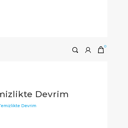
0
HOŞGELDINIZ
Müşteri Girişi
0 ₺
Yeni Kayıt Oluştur
mizlikte Devrim
 Temizlikte Devrim