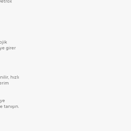
Detrox
ojik
ye girer
lir, hızlı
verim
eye
e tanışın.