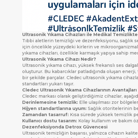
Ultrasonik Yıkama Cihazları ile Medikal Temizlik
Tıbbi aletlerin temizliği ve dezenfeksiyonu, sağlık se
için öncelikle yüzeydeki kirlerin ve mikroorganizmal
yıkama cihazları, özellikle karmaşık yapıya sahip me
Ultrasonik Yıkama Cihazı Nedir?
Ultrasonik yıkama cihazı, yüksek frekanslı ses dalgal
oluşturur. Bu kabarcıklar patladığında oluşan enerji, t
bir şekilde parçalar. Cledec ultrasonik yıkama cihazl
standartları yukarı taşır.
Cledec Ultrasonik Yıkama Cihazlarının Avantajları
Cledec markası olarak geliştirdiğimiz cihazlar, aşağıd
Derinlemesine temizlik:
Elle ulaşılması zor bölgeleri
Hijyen standartlarına uyum:
Sağlık otoritelerinin bel
Zamandan tasarruf:
Kısa sürede yüksek temizlik p
Kullanıcı dostu tasarım:
Kolay kullanım ve bakım özell
Dezenfeksiyonda Detrox Güvencesi
Ultrasonik temizliğin başarısı, yalnızca cihazın kalit