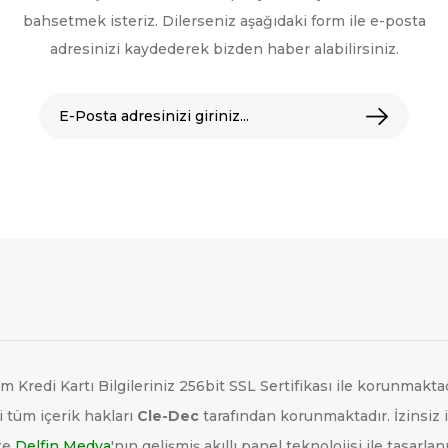
bahsetmek isteriz. Dilerseniz aşağıdaki form ile e-posta
adresinizi kaydederek bizden haber alabilirsiniz.
m Kredi Kartı Bilgileriniz 256bit SSL Sertifikası ile korunmaktad
 tüm içerik hakları
Cle-Dec
tarafından korunmaktadır. İzinsiz 
te
Delfin Medya
'nın gelişmiş akıllı panel teknolojisi ile tasarlan