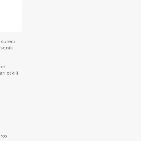
 süreci
asonik
on)
rı etkili
trox